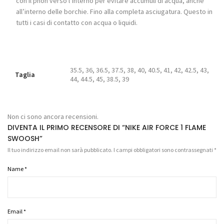
con il phon verso l’interno per evitare accumuli di acqua, anche
all’interno delle borchie. Fino alla completa asciugatura. Questo in
tutti i casi di contatto con acqua o liquidi.
35.5, 36, 36.5, 37.5, 38, 40, 40.5, 41, 42, 42.5, 43,
Taglia
44, 44.5, 45, 38.5, 39
Non ci sono ancora recensioni.
DIVENTA IL PRIMO RECENSORE DI “NIKE AIR FORCE 1 FLAME
SWOOSH”
Il tuo indirizzo email non sarà pubblicato.
I campi obbligatori sono contrassegnati
*
Name
*
Email
*