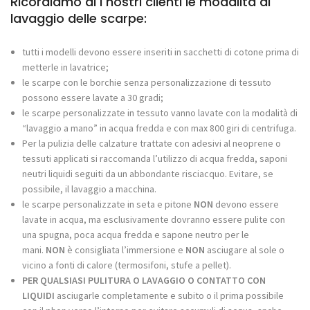
Ricordiamo ai i nostri clienti le modalità di
lavaggio delle scarpe:
tutti i modelli devono essere inseriti in sacchetti di cotone prima di
metterle in lavatrice;
le scarpe con le borchie senza personalizzazione di tessuto
possono essere lavate a 30 gradi;
le scarpe personalizzate in tessuto vanno lavate con la modalità di
“lavaggio a mano” in acqua fredda e con max 800 giri di centrifuga.
Per la pulizia delle calzature trattate con adesivi al neoprene o
tessuti applicati si raccomanda l’utilizzo di acqua fredda, saponi
neutri liquidi seguiti da un abbondante risciacquo. Evitare, se
possibile, il lavaggio a macchina.
le scarpe personalizzate in seta e pitone
NON
devono essere
lavate in acqua, ma esclusivamente dovranno essere pulite con
una spugna, poca acqua fredda e sapone neutro per le
mani.
NON
è consigliata l’immersione e
NON
asciugare al sole o
vicino a fonti di calore (termosifoni, stufe a pellet).
PER QUALSIASI PULITURA O LAVAGGIO O CONTATTO CON
LIQUIDI
asciugarle completamente e subito o il prima possibile