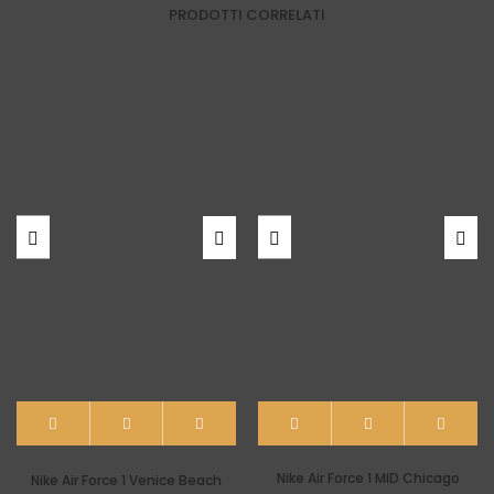
PRODOTTI CORRELATI
Nike Air Force 1 MID Chicago
Nike Air Force 1 Venice Beach