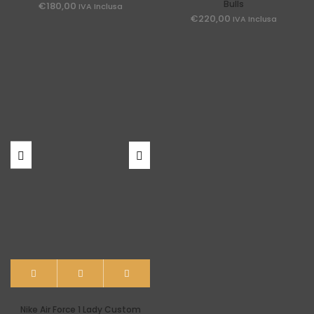
Bulls
€
180,00
IVA Inclusa
€
220,00
IVA Inclusa
Nike Air Force 1 Lady Custom