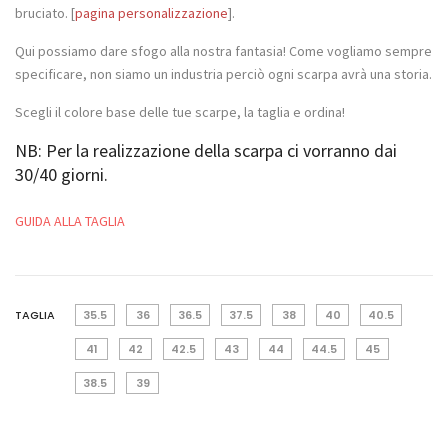
bruciato. [
pagina personalizzazione
].
Qui possiamo dare sfogo alla nostra fantasia! Come vogliamo sempre
specificare, non siamo un industria perciò ogni scarpa avrà una storia.
Scegli il colore base delle tue scarpe, la taglia e ordina!
NB: Per la realizzazione della scarpa ci vorranno dai
30/40 giorni.
GUIDA ALLA TAGLIA
TAGLIA
35.5
36
36.5
37.5
38
40
40.5
41
42
42.5
43
44
44.5
45
38.5
39