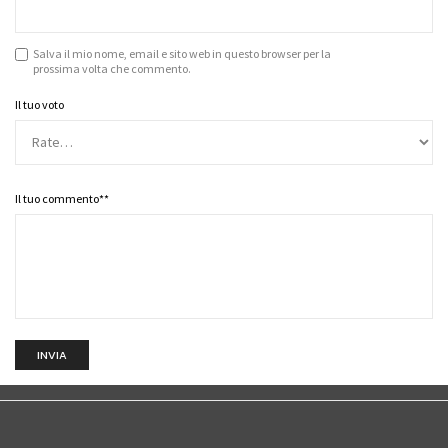
Salva il mio nome, email e sito web in questo browser per la
prossima volta che commento.
Il tuo voto
Il tuo commento*
*