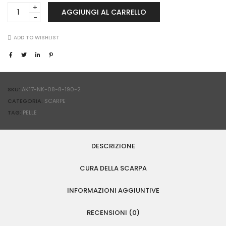
Nike
AGGIUNGI AL CARRELLO
Air
Force
1
ADD TO WISHLIST
Flame
Swoosh
quantità
SKU:
AK17-NK-08-8-190-2
CATEGORIA:
SCARPE
TAG:
PELLE
DESCRIZIONE
CURA DELLA SCARPA
INFORMAZIONI AGGIUNTIVE
RECENSIONI (0)