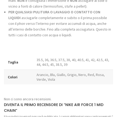
mani.
NON
è consigliata l’immersione e
NON
asciugare al sole o
vicino a fonti di calore (termosifoni, stufe a pellet).
PER QUALSIASI PULITURA O LAVAGGIO O CONTATTO CON
LIQUIDI
asciugarle completamente e subito o il prima possibile
con il phon verso l’interno per evitare accumuli di acqua, anche
all’interno delle borchie. Fino alla completa asciugatura. Questo in
tutti i casi di contatto con acqua o liquidi.
35.5, 36, 36.5, 37.5, 38, 40, 40.5, 41, 42, 42.5, 43,
Taglia
44, 44.5, 45, 38.5, 39
Arancio, Blu, Giallo, Grigio, Nero, Red, Rosa,
Colori
Verde, Viola
Non ci sono ancora recensioni.
DIVENTA IL PRIMO RECENSORE DI “NIKE AIR FORCE 1 MID
CHAIN”
Il tuo indirizzo email non sarà pubblicato.
I campi obbligatori sono contrassegnati
*