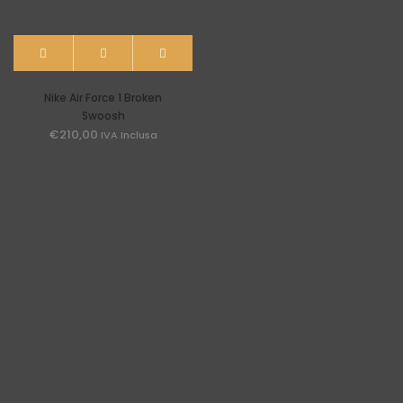
Nike Air Force 1 Broken
Swoosh
€
210,00
IVA Inclusa