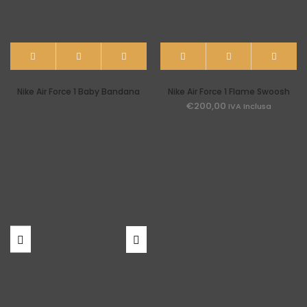
Nike Air Force 1 Baby Bandana
Nike Air Force 1 Flame Swoosh
€
200,00
IVA Inclusa