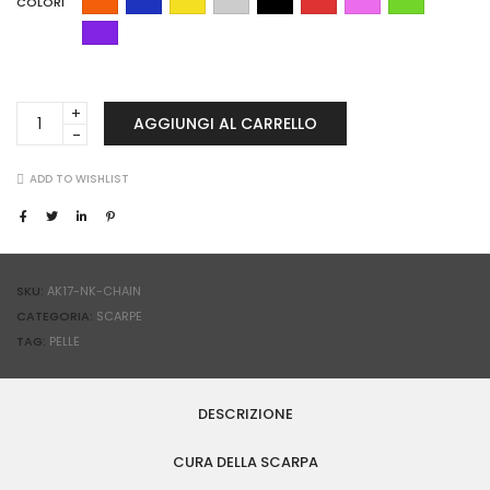
COLORI
Nike
AGGIUNGI AL CARRELLO
Air
Force
1
ADD TO WISHLIST
MID
CHAIN
quantità
SKU:
AK17-NK-CHAIN
CATEGORIA:
SCARPE
TAG:
PELLE
DESCRIZIONE
CURA DELLA SCARPA