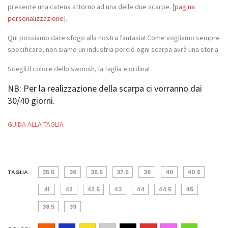
presente una catena attorno ad una delle due scarpe. [
pagina
personalizzazione
].
Qui possiamo dare sfogo alla nostra fantasia! Come vogliamo sempre
specificare, non siamo un industria perciò ogni scarpa avrà una storia.
Scegli il colore dello swoosh, la taglia e ordina!
NB: Per la realizzazione della scarpa ci vorranno dai
30/40 giorni.
GUIDA ALLA TAGLIA
TAGLIA
35.5
36
36.5
37.5
38
40
40.5
41
42
42.5
43
44
44.5
45
38.5
39