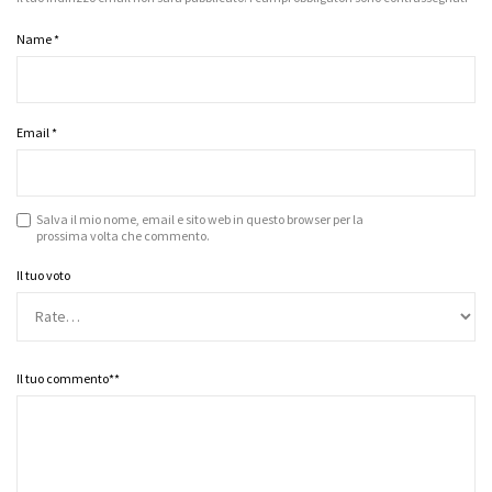
Name
*
Email
*
Salva il mio nome, email e sito web in questo browser per la
prossima volta che commento.
Il tuo voto
Il tuo commento*
*